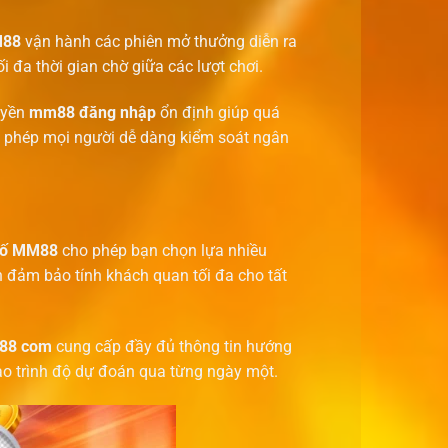
M88
vận hành các phiên mở thưởng diễn ra
ối đa thời gian chờ giữa các lượt chơi.
ruyền
mm88 đăng nhập
ổn định giúp quá
ho phép mọi người dễ dàng kiểm soát ngân
số MM88
cho phép bạn chọn lựa nhiều
 đảm bảo tính khách quan tối đa cho tất
88 com
cung cấp đầy đủ thông tin hướng
cao trình độ dự đoán qua từng ngày một.