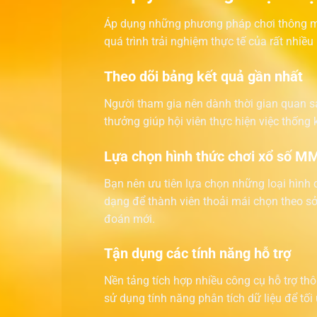
Áp dụng những phương pháp chơi thông min
quá trình trải nghiệm thực tế của rất nhiều
Theo dõi bảng kết quả gần nhất
Người tham gia nên dành thời gian quan sá
thưởng giúp hội viên thực hiện việc thống 
Lựa chọn hình thức chơi xổ số M
Bạn nên ưu tiên lựa chọn những loại hình
dạng để thành viên thoải mái chọn theo s
đoán mới.
Tận dụng các tính năng hỗ trợ
Nền tảng tích hợp nhiều công cụ hỗ trợ th
sử dụng tính năng phân tích dữ liệu để tối