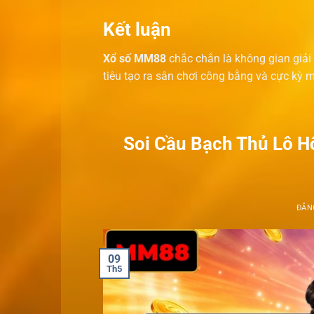
Kết luận
Xổ số MM88
chắc chắn là không gian giải 
tiêu tạo ra sân chơi công bằng và cực kỳ 
Soi Cầu Bạch Thủ Lô H
ĐĂN
09
Th5