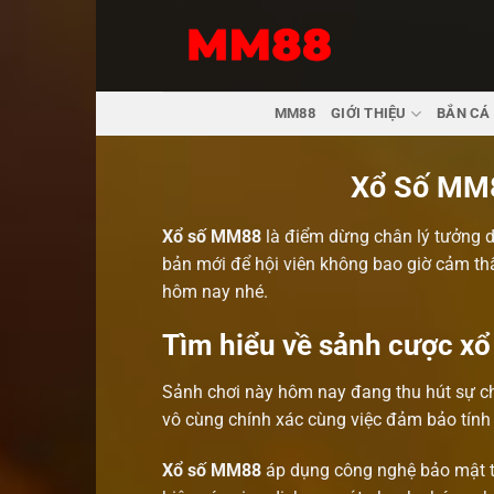
Bỏ
qua
nội
dung
MM88
GIỚI THIỆU
BẮN CÁ
Xổ Số MM8
Xổ số MM88
là điểm dừng chân lý tưởng 
bản mới để hội viên không bao giờ cảm th
hôm nay nhé.
Tìm hiểu về sảnh cược x
Sảnh chơi này hôm nay đang thu hút sự chú
vô cùng chính xác cùng việc đảm bảo tính 
Xổ số MM88
áp dụng công nghệ bảo mật tiê