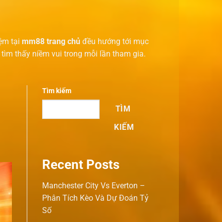
iệm tại
mm88 trang chủ
đều hướng tới mục
tìm thấy niềm vui trong mỗi lần tham gia.
Tìm kiếm
TÌM
KIẾM
Recent Posts
Manchester City Vs Everton –
Phân Tích Kèo Và Dự Đoán Tỷ
Số