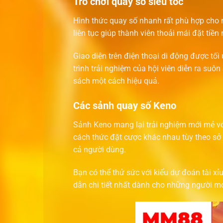
Trò chơi quay số siêu tốc
Hình thức quay số nhanh rất phù hợp cho 
liên tục giúp thành viên thoải mái đặt tiền
Giao diện trên điện thoại di động được tối
trình trải nghiệm của hội viên diễn ra su
sách một cách hiệu quả.
Các sảnh quay số Keno
Sảnh Keno mang lại trải nghiệm mới mẻ với
cách thức đặt cược khác nhau tùy theo sở
cả người dùng.
Bạn có thể thử sức với kiểu dự đoán tài 
dẫn chi tiết nhất dành cho những người mớ