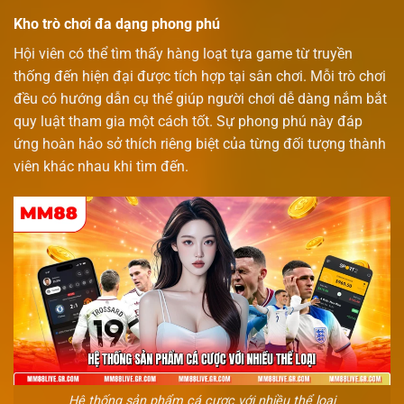
Kho trò chơi đa dạng phong phú
Hội viên có thể tìm thấy hàng loạt tựa game từ truyền
thống đến hiện đại được tích hợp tại sân chơi. Mỗi trò chơi
đều có hướng dẫn cụ thể giúp người chơi dễ dàng nắm bắt
quy luật tham gia một cách tốt. Sự phong phú này đáp
ứng hoàn hảo sở thích riêng biệt của từng đối tượng thành
viên khác nhau khi tìm đến.
Hệ thống sản phẩm cá cược với nhiều thể loại