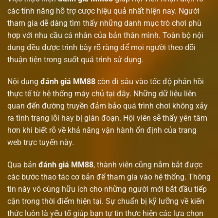
các tính năng hỗ trợ cược hiệu quả nhất hiện nay. Người
tham gia dễ dàng tìm thấy những danh mục trò chơi phù
hợp với nhu cầu cá nhân của bản thân mình. Toàn bộ nội
dung đều được trình bày rõ ràng để mọi người theo dõi
thuận tiện trong suốt quá trình sử dụng.
Nội dung
đánh giá MM88
còn đi sâu vào tốc độ phản hồi
thực tế từ hệ thống máy chủ tại đây. Những dữ liệu liên
quan đến đường truyền đảm bảo quá trình chơi không xảy
ra tình trạng lỗi hay bị gián đoạn. Hội viên sẽ thấy yên tâm
hơn khi biết rõ về khả năng vận hành ổn định của trang
web trực tuyến này.
Qua bản
đánh giá MM88
, thành viên cũng nắm bắt được
các bước thao tác cơ bản để tham gia vào hệ thống. Thông
tin này vô cùng hữu ích cho những người mới bắt đầu tiếp
cận
trong thời điểm hiện tại. Sự chuẩn bị kỹ lưỡng về kiến
thức luôn là yếu tố giúp bạn tự tin thực hiện các lựa chọn