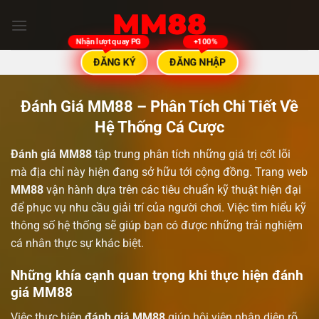
Bỏ
qua
nội
dung
ĐĂNG NHẬP
ĐĂNG KÝ
Đánh Giá MM88 – Phân Tích Chi Tiết Về
Hệ Thống Cá Cược
Đánh giá MM88
tập trung phân tích những giá trị cốt lõi
mà địa chỉ này hiện đang sở hữu tới cộng đồng. Trang web
MM88
vận hành dựa trên các tiêu chuẩn kỹ thuật hiện đại
để phục vụ nhu cầu giải trí của người chơi. Việc tìm hiểu kỹ
thông số hệ thống sẽ giúp bạn có được những trải nghiệm
cá nhân thực sự khác biệt.
Những khía cạnh quan trọng khi thực hiện đánh
giá MM88
Việc thực hiện
đánh giá MM88
giúp hội viên nhận diện rõ