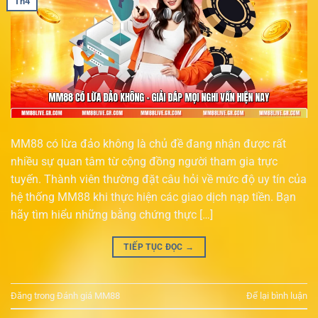
Th4
MM88 có lừa đảo không là chủ đề đang nhận được rất
nhiều sự quan tâm từ cộng đồng người tham gia trực
tuyến. Thành viên thường đặt câu hỏi về mức độ uy tín của
hệ thống MM88 khi thực hiện các giao dịch nạp tiền. Bạn
hãy tìm hiểu những bằng chứng thực […]
TIẾP TỤC ĐỌC
→
Đăng trong
Đánh giá MM88
Để lại bình luận