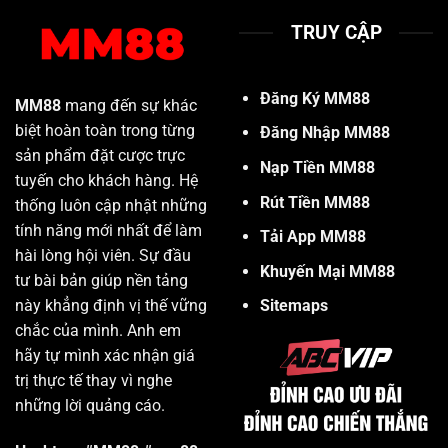
TRUY CẬP
Đăng Ký MM88
MM88
mang đến sự khác
biệt hoàn toàn trong từng
Đăng Nhập MM88
sản phẩm đặt cược trực
Nạp Tiền MM88
tuyến cho khách hàng. Hệ
Rút Tiền MM88
thống luôn cập nhật những
tính năng mới nhất để làm
Tải App MM88
hài lòng hội viên. Sự đầu
Khuyến Mại MM88
tư bài bản giúp nền tảng
này khẳng định vị thế vững
Sitemaps
chắc của mình. Anh em
hãy tự mình xác nhận giá
trị thực tế thay vì nghe
những lời quảng cáo.