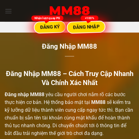
Bỏ
qua
nội
dung
ĐĂNG KÝ
ĐĂNG NHẬP
Đăng Nhập MM88
Đăng Nhập MM88 – Cách Truy Cập Nhanh
Và Chính Xác Nhất
Đăng nhập MM88
yêu cầu người chơi nắm rõ các bước
thực hiện cơ bản. Hệ thống bảo mật tại
MM88
sẽ kiểm tra
kỹ lưỡng dữ liệu thành viên cung cấp ngay tức thì. Bạn cần
chuẩn bị sẵn tên tài khoản cùng mật khẩu để hoàn thành
thủ tục nhanh chóng. Di chuyển chuột tới ô thông tin để
bắt đầu trải nghiệm thế giới trò chơi đa dạng.