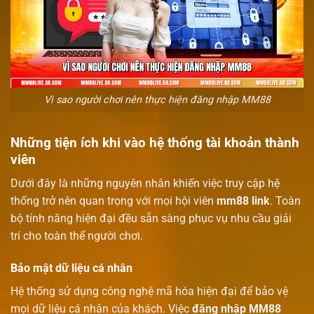
Vì sao người chơi nên thực hiện đăng nhập MM88
Những tiện ích khi vào hệ thống tài khoản thành
viên
Dưới đây là những nguyên nhân khiến việc truy cập hệ
thống trở nên quan trọng với mọi hội viên
mm88 link
. Toàn
bộ tính năng hiện đại đều sẵn sàng phục vụ nhu cầu giải
trí cho toàn thể người chơi.
Bảo mật dữ liệu cá nhân
Hệ thống sử dụng công nghệ mã hóa hiện đại để bảo vệ
mọi dữ liệu cá nhân của khách. Việc
đăng nhập MM88