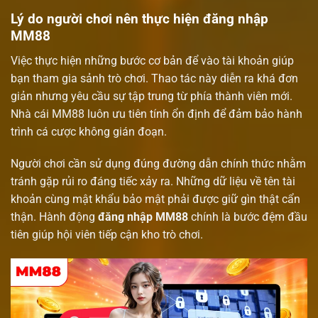
Lý do người chơi nên thực hiện đăng nhập
MM88
Việc thực hiện những bước cơ bản để vào tài khoản giúp
bạn tham gia sảnh trò chơi. Thao tác này diễn ra khá đơn
giản nhưng yêu cầu sự tập trung từ phía thành viên mới.
Nhà cái MM88 luôn ưu tiên tính ổn định để đảm bảo hành
trình cá cược không gián đoạn.
Người chơi cần sử dụng đúng đường dẫn chính thức nhằm
tránh gặp rủi ro đáng tiếc xảy ra. Những dữ liệu về tên tài
khoản cùng mật khẩu bảo mật phải được giữ gìn thật cẩn
thận. Hành động
đăng nhập MM88
chính là bước đệm đầu
tiên giúp hội viên tiếp cận kho trò chơi.