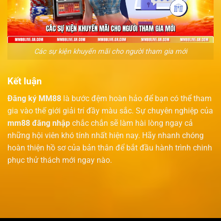
Các sự kiện khuyến mãi cho người tham gia mới
Kết luận
Đăng ký MM88
là bước đệm hoàn hảo để bạn có thể tham
gia vào thế giới giải trí đầy màu sắc. Sự chuyên nghiệp của
mm88 đăng nhập
chắc chắn sẽ làm hài lòng ngay cả
những hội viên khó tính nhất hiện nay. Hãy nhanh chóng
hoàn thiện hồ sơ của bản thân để bắt đầu hành trình chinh
phục thử thách mới ngay nào.