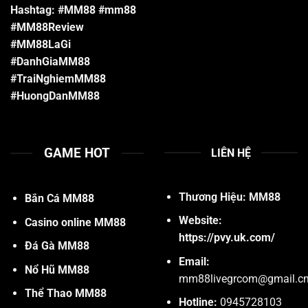
Hashtag: #MM88 #mm88
#MM88Review
#MM88LaGi
#DanhGiaMM88
#TraiNghiemMM88
#HuongDanMM88
GAME HOT
LIÊN HỆ
Thương Hiệu:
MM88
Bắn Cá MM88
Website:
Casino online MM88
https://pvy.uk.com/
Đá Gà MM88
Email:
Nổ Hũ MM88
mm88livegrcom@gmail.c
Thể Thao MM88
Hotline:
0945728103