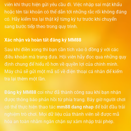
viên khi thực hiện gửi yêu cầu đi. Việc nhập sai mật khẩu
hoặc tên tài khoản có thể dẫn tới những rắc rối không đáng
có. Hãy kiểm tra lại thật kỹ từng ký tự trước khi chuyển
sang bước tiếp theo trong quy trình.
Xác nhận và hoàn tất đăng ký MM88
Sau khi điền xong thì bạn cần tích vào ô đồng ý với các
điều khoản mà trang đưa. Hội viên hãy đọc qua những quy
định chung để hiểu rõ hơn về quyền lợi của chính mình.
Máy chủ sẽ gửi một mã số về điện thoại cá nhân để kiểm
tra lại thêm một lần.
Đăng ký MM88
coi như đã thành công sau khi bạn nhận
được thông báo phản hồi từ phía trang. Bây giờ người chơi
có thể thực hiện thao tác
mm88 dang nhap
để bắt đầu trải
nghiệm trò chơi. Mọi dữ liệu của thành viên sẽ được mã
hóa an toàn nhằm ngăn chặn sự xâm nhập trái phép.